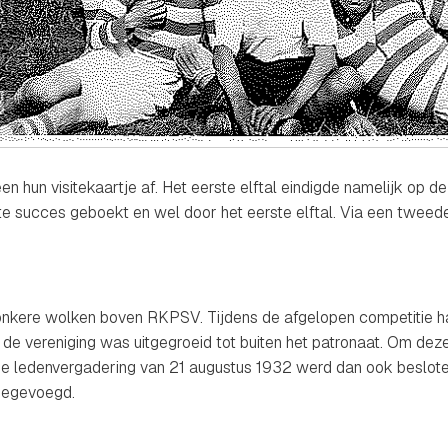
en hun visitekaartje af. Het eerste elftal eindigde namelijk op d
rste succes geboekt en wel door het eerste elftal. Via een twee
donkere wolken boven RKPSV. Tijdens de afgelopen competitie h
 de vereniging was uitgegroeid tot buiten het patronaat. Om dez
 de ledenvergadering van 21 augustus 1932 werd dan ook beslo
oegevoegd.