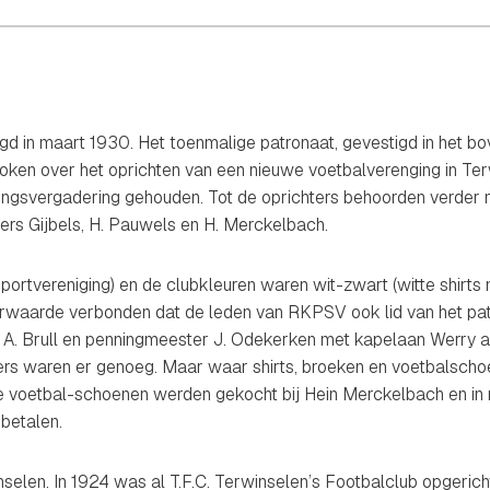
d in maart 1930. Het toenmalige patronaat, gevestigd in het b
roken over het oprichten van een nieuwe voetbalverenging in Te
ingsvergadering gehouden. Tot de oprichters behoorden verder 
rs Gijbels, H. Pauwels en H. Merckelbach.
tvereniging) en de clubkleuren waren wit-zwart (witte shirts m
rwaarde verbonden dat de leden van RKPSV ook lid van het patr
is A. Brull en penningmeester J. Odekerken met kapelaan Werry a
rs waren er genoeg. Maar waar shirts, broeken en voetbalscho
. De voetbal-schoenen werden gekocht bij Hein Merckelbach en in
betalen.
elen. In 1924 was al T.F.C. Terwinselen’s Footbalclub opgericht