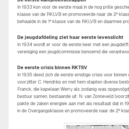
In 1933 kon voor de eerste maal in de nog prille gesc
klasse van de RKLVB en promoveerde naar de 2
klass
e
behaalde in de 1
klasse van de RKLVB en daarmee pro
e
De jeugdafdeling ziet haar eerste levenslicht
In 1934 wordt er voor de eerste keer met een jeugdelft
vereniging een jeugdcommissie benoemd die verantwoord
De eerste crisis binnen RKTSV
In 1935 deed zich de eerste ernstige crisis voor binne
voorzitter C. Hendriks en met hem stapten diverse best
Franck, die kapelaan Werry als zodanig was opgevolgd, 
bestuur samen, bestaande uit: N. van Zonneveld (voorzit
pakte de zaken energiek aan met als resultaat dat in 
in de Overgangsklasse en promoveerde naar de 2
klas
e