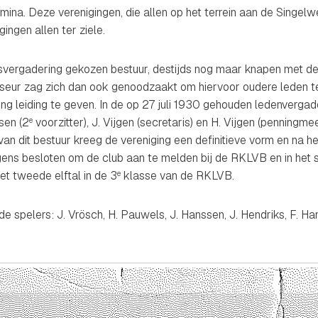
ina. Deze verenigingen, die allen op het terrein aan de Singel
ngen allen ter ziele.
svergadering gekozen bestuur, destijds nog maar knapen met de 
iseur zag zich dan ook genoodzaakt om hiervoor oudere leden t
ing leiding te geven. In de op 27 juli 1930 gehouden ledenvergad
sen (2
voorzitter), J. Vijgen (secretaris) en H. Vijgen (penningm
e
an dit bestuur kreeg de vereniging een definitieve vorm en na 
lgens besloten om de club aan te melden bij de RKLVB en in het
et tweede elftal in de 3
klasse van de RKLVB.
e
de spelers: J. Vrösch, H. Pauwels, J. Hanssen, J. Hendriks, F. Ha