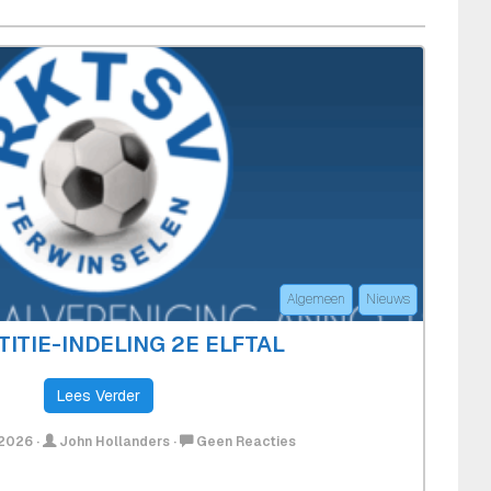
Algemeen
Nieuws
ITIE-INDELING 2E ELFTAL
Lees Verder
Op
 2026
·
John Hollanders
·
Geen Reacties
Competitie-