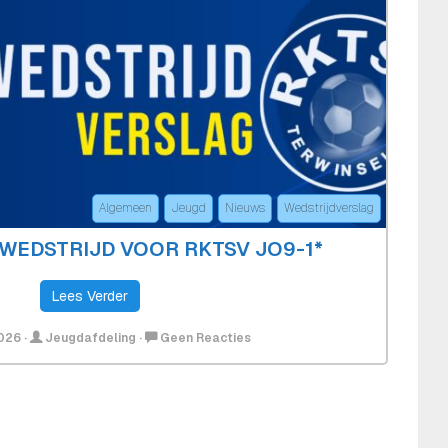
1e
Elftal
Algemeen
Jeugd
Nieuws
Wedstrijdverslag
WEDSTRIJD VOOR RKTSV JO9-1*
Lees Verder
Op
2026
·
Jeugdafdeling
·
Geen Reacties
*Uitdagende
Wedstrijd
Voor