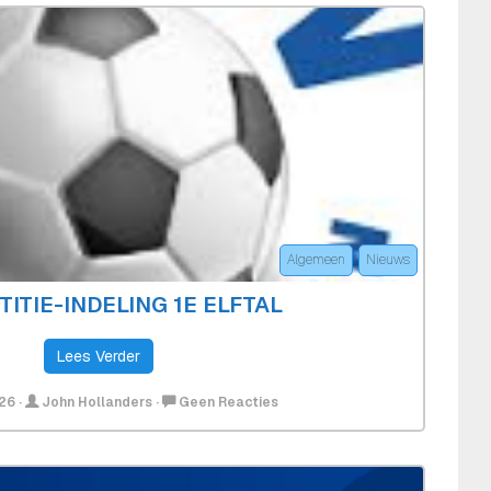
Indeling
Beker
1e
Elftal
Algemeen
Nieuws
ITIE-INDELING 1E ELFTAL
Lees Verder
Op
026
·
John Hollanders
·
Geen Reacties
Competitie-
Indeling