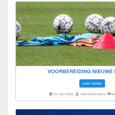
VOORBEREIDING NIEUWE 
Lees Verder
20 Juli 2026
·
John Hollanders
·
Ge