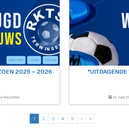
Seizoen
Algemeen
Jeugd
Nieuws
OEN 2025 – 2026
*UITDAGENDE 
Op
n Reacties
12 Juni 
Jaaroverzicht
Jeugdteams
1
2
3
4
5
›
»
Seizoen