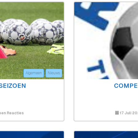
Kerkrade
Cup
2026
Algemeen
Nieuws
SEIZOEN
COMPET
Op
en Reacties
17 Juli 2
Voorbereiding
Nieuwe