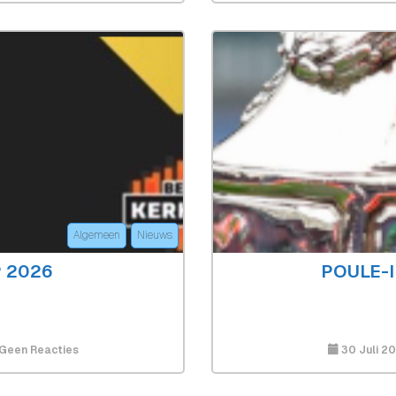
Laatste
Plaats
Eerste
Elftal
Bij
Beleef
Kerkrade
Cup
2026
Algemeen
Nieuws
 2026
POULE-I
Op
Geen Reacties
30 Juli 2
Beleef