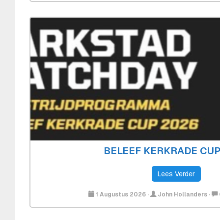
BELEEF KERKRADE CUP
Lees Verder
1 Augustus 2026
·
John Hollanders
·