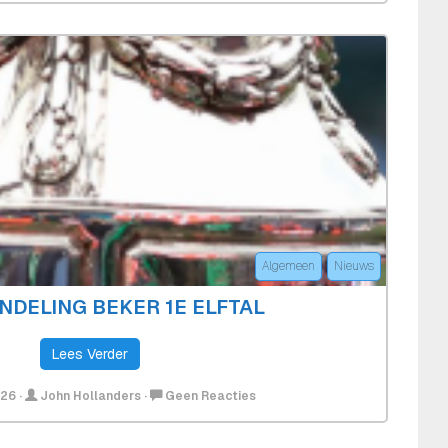
Indeling
2e
Elftal
Algemeen
Nieuws
NDELING BEKER 1E ELFTAL
Lees Verder
Op
026
·
John Hollanders
·
Geen Reacties
Poule-