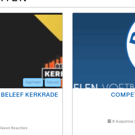
Algemeen
Nieuws
J BELEEF KERKRADE
COMPET
8 Augustus
Op
Geen Reacties