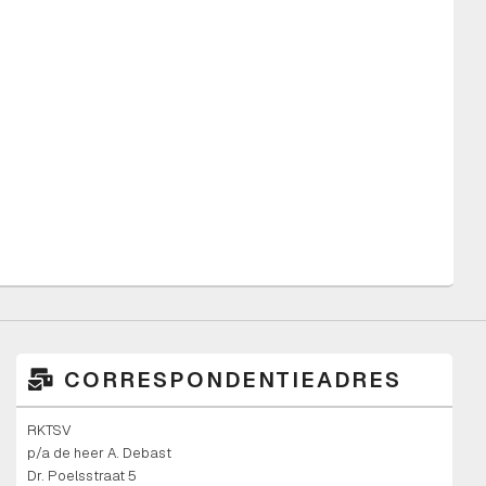
RKTSV
JO9-
1*
CORRESPONDENTIEADRES
RKTSV
p/a de heer A. Debast
Dr. Poelsstraat 5