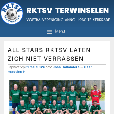
R.K.T.S.V. Terwinselen
Voetbalvereniging anno 1930 te Kerkrade
Menu
ALL STARS RKTSV LATEN
ZICH NIET VERRASSEN
Geplaatst op
31 mei 2026
door
John Hollanders
—
Geen
reacties ↓