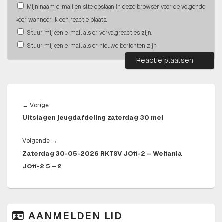
Mijn naam, e-mail en site opslaan in deze browser voor de volgende
keer wanneer ik een reactie plaats.
Stuur mij een e-mail als er vervolgreacties zijn.
Stuur mij een e-mail als er nieuwe berichten zijn.
BERICHT
NAVIGATIE
Vorig
←
Vorige
Uitslagen jeugdafdeling zaterdag 30 mei
bericht:
Volgend
Volgende
→
Zaterdag 30-05-2026 RKTSV JO11-2 – Weltania
bericht:
JO11-2 5 – 2
PRIMAIRE
AANMELDEN LID
ZIJBALK