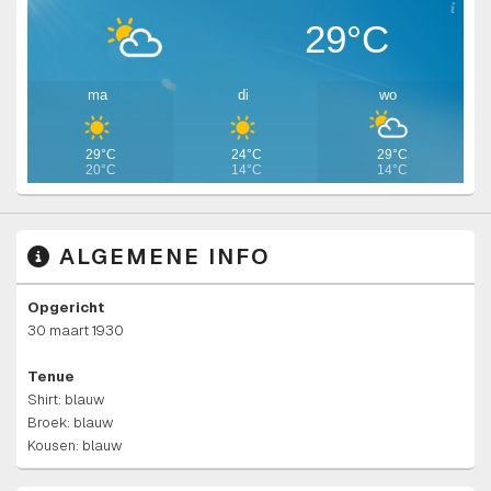
29°C
ma
di
wo
29°C
24°C
29°C
20°C
14°C
14°C
ALGEMENE INFO
Opgericht
30 maart 1930
Tenue
Shirt: blauw
Broek: blauw
Kousen: blauw