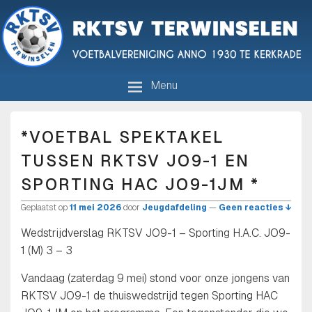
R.K.T.S.V. Terwinselen
Voetbalvereniging anno 1930 te Kerkrade
Menu
*VOETBAL SPEKTAKEL
TUSSEN RKTSV JO9-1 EN
SPORTING HAC JO9-1JM *
Geplaatst op
11 mei 2026
door
Jeugdafdeling
—
Geen reacties ↓
Wedstrijdverslag RKTSV JO9-1 – Sporting H.A.C. JO9-
1 (M) 3 – 3
Vandaag (zaterdag 9 mei) stond voor onze jongens van
RKTSV JO9-1 de thuiswedstrijd tegen Sporting HAC