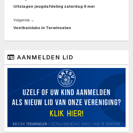
Uitslagen jeugdafdeling zaterdag 9 mei
bericht:
Volgend
Volgende
→
Voetbalclubs in Terwinselen
bericht:
PRIMAIRE
AANMELDEN LID
ZIJBALK
WIDGET
GEBIED