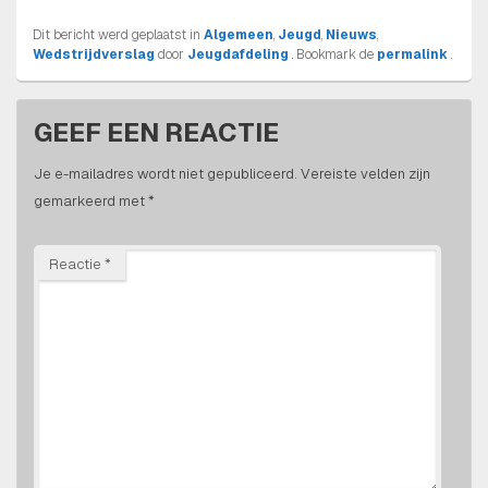
Dit bericht werd geplaatst in
Algemeen
,
Jeugd
,
Nieuws
,
Wedstrijdverslag
door
Jeugdafdeling
. Bookmark de
permalink
.
GEEF EEN REACTIE
Je e-mailadres wordt niet gepubliceerd.
Vereiste velden zijn
gemarkeerd met
*
Reactie
*