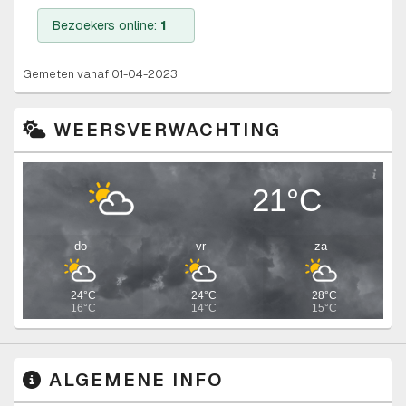
Bezoekers online:
1
Gemeten vanaf 01-04-2023
WEERSVERWACHTING
21°C
do
vr
za
24°C
24°C
28°C
16°C
14°C
15°C
ALGEMENE INFO