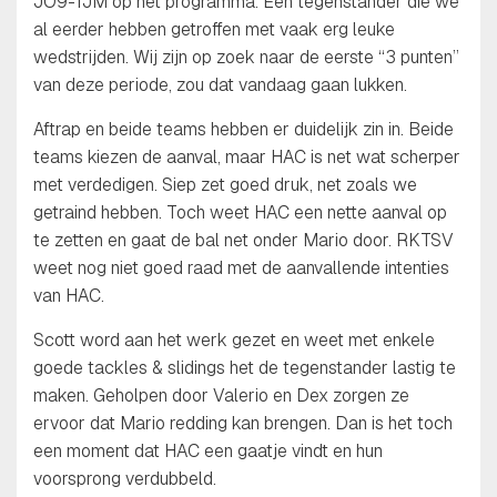
JO9-1JM op het programma. Een tegenstander die we
al eerder hebben getroffen met vaak erg leuke
wedstrijden. Wij zijn op zoek naar de eerste “3 punten”
van deze periode, zou dat vandaag gaan lukken.
Aftrap en beide teams hebben er duidelijk zin in. Beide
teams kiezen de aanval, maar HAC is net wat scherper
met verdedigen. Siep zet goed druk, net zoals we
getraind hebben. Toch weet HAC een nette aanval op
te zetten en gaat de bal net onder Mario door. RKTSV
weet nog niet goed raad met de aanvallende intenties
van HAC.
Scott word aan het werk gezet en weet met enkele
goede tackles & slidings het de tegenstander lastig te
maken. Geholpen door Valerio en Dex zorgen ze
ervoor dat Mario redding kan brengen. Dan is het toch
een moment dat HAC een gaatje vindt en hun
voorsprong verdubbeld.