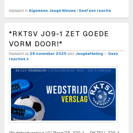
Geplaatst in
Algemeen
,
Jeugd
,
Nieuws
|
Geef een reactie
*RKTSV JO9-1 ZET GOEDE
VORM DOOR!*
Geplaatst op
28 november 2025
door
Jeugdafdeling
—
Geen
reacties ↓