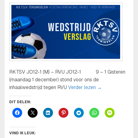
RKTSV JO12-1 (M) – RVU JO12-1 9 – 1 Gisteren
(maandag 1 december) stond voor ons de
“Kämpfen und sieg
inhaalwedstrijd tegen RVU
Verder lezen
→
DIT DELEN:
VIND IK LEUK: