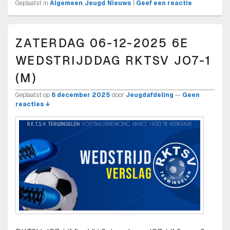
Geplaatst in
Algemeen
,
Jeugd
,
Nieuws
|
Geef een reactie
ZATERDAG 06-12-2025 6E
WEDSTRIJDDAG RKTSV JO7-1
(M)
Geplaatst op
6 december 2025
door
Jeugdafdeling
—
Geen
reacties ↓