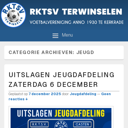
R.K.T.S.V. Terwinselen
Voetbalvereniging anno 1930 te Kerkrade
Menu
CATEGORIE ARCHIEVEN:
JEUGD
UITSLAGEN JEUGDAFDELING
ZATERDAG 6 DECEMBER
Geplaatst op
7 december 2025
door
Jeugdafdeling
—
Geen
reacties ↓