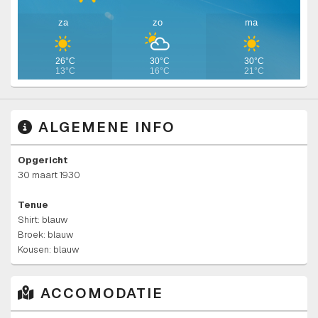
za
zo
ma
26°C
30°C
30°C
13°C
16°C
21°C
ALGEMENE INFO
Opgericht
30 maart 1930
Tenue
Shirt: blauw
Broek: blauw
Kousen: blauw
ACCOMODATIE