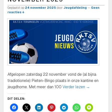
Geplaatst op
24 november 2025
door
Jeugdafdeling
—
Geen
reacties ↓
Afgelopen zaterdag 22 november vond de (al bijna
tradiotionele) Pieten-Bingo plaats in onze kantine en
Schitterende
jeugdhome. Met meer dan 100
Verder lezen
→
DIT DELEN: