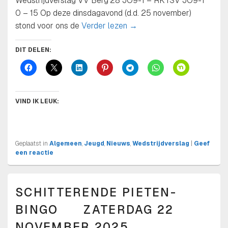
Wedstrijdverslag VV Berg’28 JO9-1 – RKTSV JO9-1
0 – 15 Op deze dinsdagavond (d.d. 25 november)
*RKTSV JO9-1 zet goede v
stond voor ons de
Verder lezen
→
DIT DELEN:
VIND IK LEUK:
Geplaatst in
Algemeen
,
Jeugd
,
Nieuws
,
Wedstrijdverslag
|
Geef
een reactie
SCHITTERENDE PIETEN-
BINGO ZATERDAG 22
NOVEMBER 2025