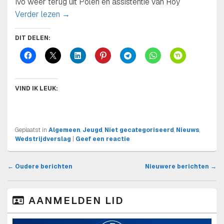
Ivo weer terug uit Polen en assistentie van Roy
Zaterdag 22-11-2025 4e wedstrijddag RKTSV
Verder lezen
→
DIT DELEN:
VIND IK LEUK:
Geplaatst in
Algemeen
,
Jeugd
,
Niet gecategoriseerd
,
Nieuws
,
Wedstrijdverslag
|
Geef een reactie
BERICHT
←
Oudere berichten
Nieuwere berichten
→
NAVIGATIE
PRIMAIRE
AANMELDEN LID
ZIJBALK
WIDGET
GEBIED