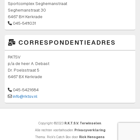
Sportcomplex Seghemanstraat
Seghemanstraat 30
6467 BH Kerkrade
045-5411031
CORRESPONDENTIEADRES
RKTSV
p/a de heer A. Debast
Dr. Poelsstraat 5
6467 BX Kerkrade
045-5421684
info@rktsv.nl
Copyright ©2023
R.K.T.S.V. Terwinselen
.
Alle rechten voorbehouden.
Privacyverklaring
Thema: Rick's Catch Box door
Rick Hensgens