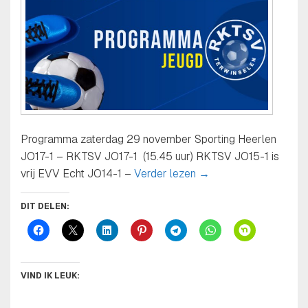
Programma zaterdag 29 november Sporting Heerlen
JO17-1 – RKTSV JO17-1 (15.45 uur) RKTSV JO15-1 is
Programma jeugdafdel
vrij EVV Echt JO14-1 –
Verder lezen
→
DIT DELEN:
VIND IK LEUK: