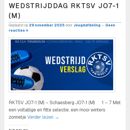
WEDSTRIJDDAG RKTSV JO7-1
(M)
Geplaatst op
29 november 2025
door
Jeugdafdeling
—
Geen
reacties ↓
RKTSV JO7-1 (M) – Schaesberg JO7-1 (M) 1 – 7 Met
een voltallige en fitte selectie, een mooi winters
Zaterdag 29-11-2025 5e wedstrijdd
zonnetje
Verder lezen
→