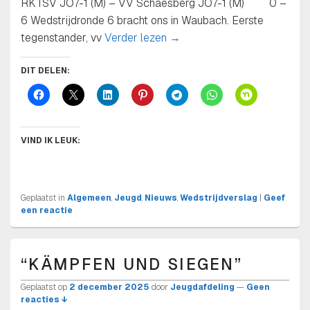
RKTSV JO7-1 (M) – VV Schaesberg JO7-1 (M) 0 –
6 Wedstrijdronde 6 bracht ons in Waubach. Eerste
Zaterdag 06-12-2025 6e we
tegenstander, vv
Verder lezen
→
DIT DELEN:
VIND IK LEUK:
Geplaatst in
Algemeen
,
Jeugd
,
Nieuws
,
Wedstrijdverslag
|
Geef
een reactie
“KÄMPFEN UND SIEGEN”
Geplaatst op
2 december 2025
door
Jeugdafdeling
—
Geen
reacties ↓