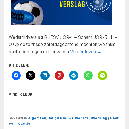
Wedstrijdverslag RKTSV JO9-1 – Scharn JO9-5 11 –
0 Op deze frisse zaterdagochtend mochten we thuis
*Klinkende ove
aantreden tegen opnieuw een
Verder lezen
→
DIT DELEN:
VIND IK LEUK:
Geplaatst in
Algemeen
,
Jeugd
,
Nieuws
,
Wedstrijdverslag
|
Geef
een reactie