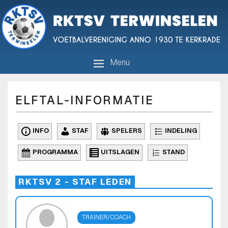
R.K.T.S.V. Terwinselen
Voetbalvereniging anno 1930 te Kerkrade
Menu
ELFTAL-INFORMATIE
INFO
STAF
SPELERS
INDELING
PROGRAMMA
UITSLAGEN
STAND
RKTSV 2 - STAF LEDEN
TRAINER/COACH